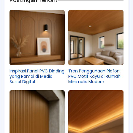
Postingan Terkait
Inspirasi Panel PVC Dinding
Tren Penggunaan Plafon
yang Ramai di Media
PVC Motif Kayu di Rumah
Sosial Digital
Minimalis Modern