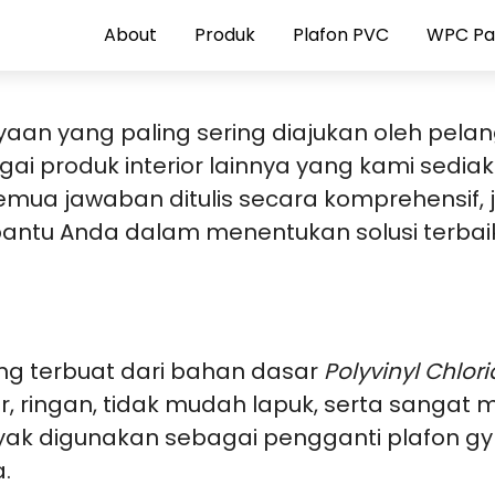
About
Produk
Plafon PVC
WPC Pa
nyaan yang paling sering diajukan oleh pe
gai produk interior lainnya yang kami sedia
emua jawaban ditulis secara komprehensif, 
tu Anda dalam menentukan solusi terbaik 
ng terbuat dari bahan dasar
Polyvinyl Chlor
 air, ringan, tidak mudah lapuk, serta san
yak digunakan sebagai pengganti plafon gy
.