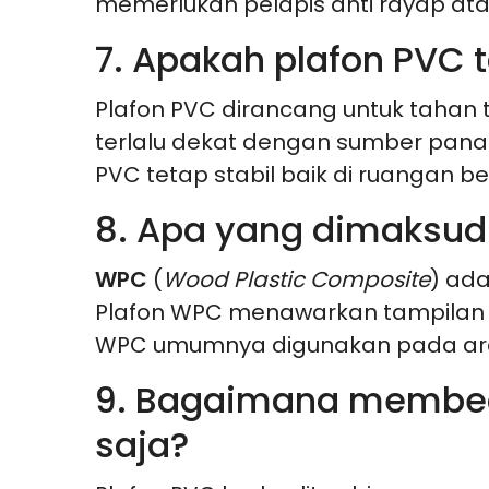
memerlukan pelapis anti rayap at
7. Apakah plafon PVC
Plafon PVC dirancang untuk taha
terlalu dekat dengan sumber panas
PVC tetap stabil baik di ruangan 
8. Apa yang dimaksud
WPC
(
Wood Plastic Composite
) ada
Plafon WPC menawarkan tampilan al
WPC umumnya digunakan pada are
9. Bagaimana membeda
saja?