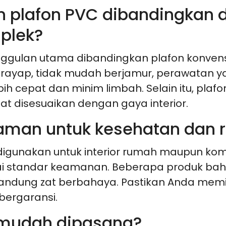
n plafon PVC dibandingkan d
iplek?
ggulan utama dibandingkan plafon konvensio
ti rayap, tidak mudah berjamur, perawatan 
h cepat dan minim limbah. Selain itu, plaf
t disesuaikan dengan gaya interior.
 aman untuk kesehatan dan 
gunakan untuk interior rumah maupun kome
suai standar keamanan. Beberapa produk ba
dung zat berbahaya. Pastikan Anda memilih
 bergaransi.
 mudah dipasang?